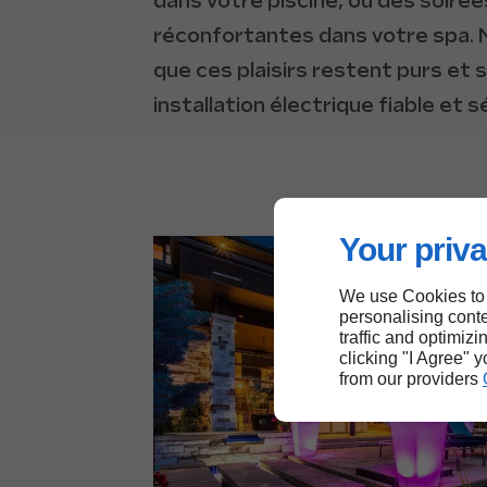
dans votre piscine, ou des soirée
réconfortantes dans votre spa. 
que ces plaisirs restent purs et 
installation électrique fiable et s
Your priva
We use Cookies to
personalising conte
traffic and optimizi
clicking "I Agree" 
from our providers