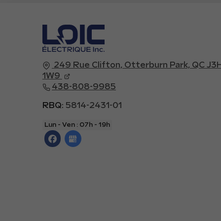
249 Rue Clifton,
Otterburn Park,
QC J3
1W9
438-808-9985
RBQ:
5814-2431-01
Lun - Ven :
07h - 19h