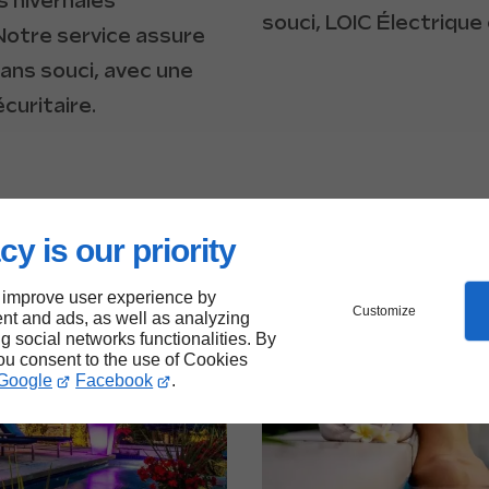
s hivernales
souci, LOIC Électrique 
Notre service assure
sans souci, avec une
écuritaire.
cy is our priority
 improve user experience by
Customize
nt and ads, as well as analyzing
ng social networks functionalities. By
you consent to the use of Cookies
Google
Facebook
.