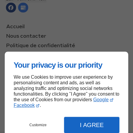
Accueil
Nous contacter
Politique de confidentialité
Plan du site
Your privacy is our priority
We use Cookies to improve user experience by
Haut de page
personalising content and ads, as well as
analyzing traffic and optimizing social networks
functionalities. By clicking "I Agree" you consent to
the use of Cookies from our providers
Google
Facebook
.
I AGREE
Customize