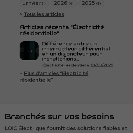
Janvier
2026
2025
(1)
(4)
(5)
Tous les articles
Articles récents "Électricité
résidentielle"
Différence entre un
interrupteur différentiel
et un disjoncteur pour
installations
résidentielles
01/09/2025
Électricité résidentielle
Plus d'articles "Électricité
résidentielle"
Branchés sur vos besoins
LOIC Électrique fournit des solutions fiables et